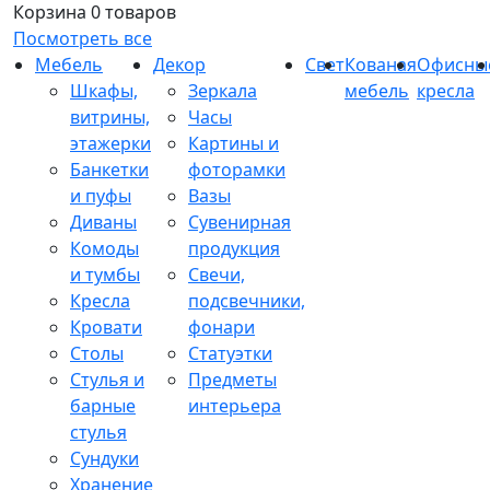
Корзина
0 товаров
Посмотреть все
Мебель
Декор
Свет
Кованая
Офисны
Шкафы,
Зеркала
мебель
кресла
витрины,
Часы
этажерки
Картины и
Банкетки
фоторамки
и пуфы
Вазы
Диваны
Сувенирная
Комоды
продукция
и тумбы
Свечи,
Кресла
подсвечники,
Кровати
фонари
Столы
Статуэтки
Стулья и
Предметы
барные
интерьера
стулья
Сундуки
Хранение