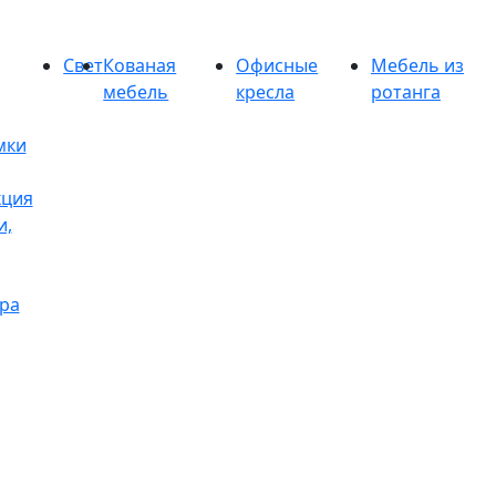
Свет
Кованая
Офисные
Мебель из
мебель
кресла
ротанга
мки
кция
и,
ра