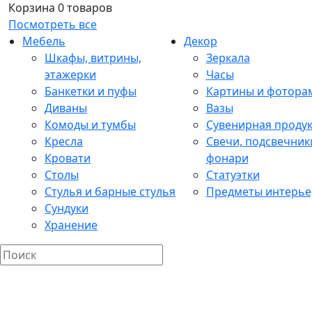
Корзина
0 товаров
Посмотреть все
Мебель
Декор
Шкафы, витрины,
Зеркала
этажерки
Часы
Банкетки и пуфы
Картины и фотора
Диваны
Вазы
Комоды и тумбы
Сувенирная проду
Кресла
Свечи, подсвечник
Кровати
фонари
Столы
Статуэтки
Стулья и барные стулья
Предметы интерье
Сундуки
Хранение