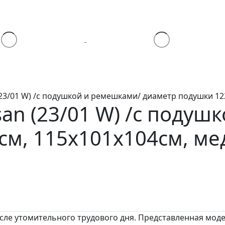
23/01 W) /с подушкой и ремешками/ диаметр подушки 122
an (23/01 W) /с подуш
м, 115х101х104см, ме
сле утомительного трудового дня. Представленная моде