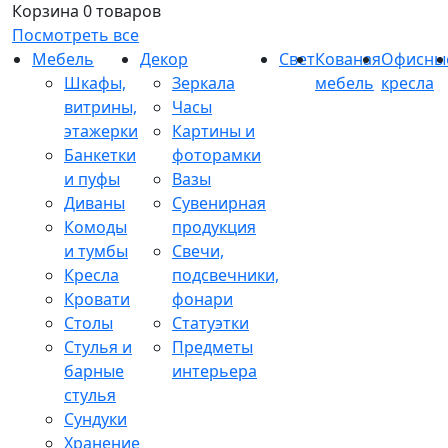
Корзина
0 товаров
Посмотреть все
Мебель
Декор
Свет
Кованая
Офисны
Шкафы,
Зеркала
мебель
кресла
витрины,
Часы
этажерки
Картины и
Банкетки
фоторамки
и пуфы
Вазы
Диваны
Сувенирная
Комоды
продукция
и тумбы
Свечи,
Кресла
подсвечники,
Кровати
фонари
Столы
Статуэтки
Стулья и
Предметы
барные
интерьера
стулья
Сундуки
Хранение