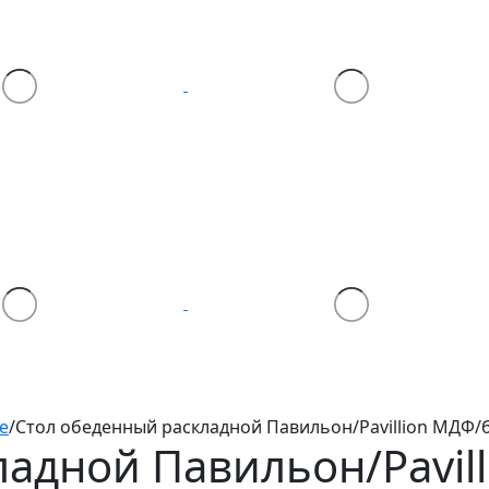
е
/
Стол обеденный раскладной Павильон/Pavillion МДФ/б
адной Павильон/Pavil