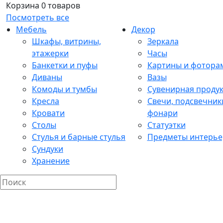
Корзина
0 товаров
Посмотреть все
Мебель
Декор
Шкафы, витрины,
Зеркала
этажерки
Часы
Банкетки и пуфы
Картины и фотора
Диваны
Вазы
Комоды и тумбы
Сувенирная проду
Кресла
Свечи, подсвечник
Кровати
фонари
Столы
Статуэтки
Стулья и барные стулья
Предметы интерье
Сундуки
Хранение