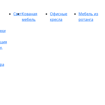
Свет
Кованая
Офисные
Мебель из
мебель
кресла
ротанга
мки
кция
и,
ра