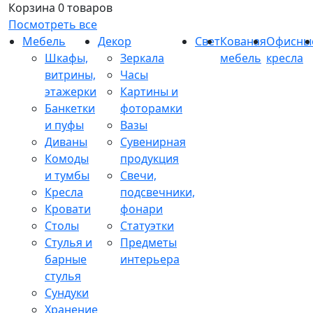
Корзина
0 товаров
Посмотреть все
Мебель
Декор
Свет
Кованая
Офисны
Шкафы,
Зеркала
мебель
кресла
витрины,
Часы
этажерки
Картины и
Банкетки
фоторамки
и пуфы
Вазы
Диваны
Сувенирная
Комоды
продукция
и тумбы
Свечи,
Кресла
подсвечники,
Кровати
фонари
Столы
Статуэтки
Стулья и
Предметы
барные
интерьера
стулья
Сундуки
Хранение