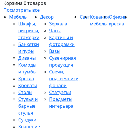
Корзина
0 товаров
Посмотреть все
Мебель
Декор
Свет
Кованая
Офисны
Шкафы,
Зеркала
мебель
кресла
витрины,
Часы
этажерки
Картины и
Банкетки
фоторамки
и пуфы
Вазы
Диваны
Сувенирная
Комоды
продукция
и тумбы
Свечи,
Кресла
подсвечники,
Кровати
фонари
Столы
Статуэтки
Стулья и
Предметы
барные
интерьера
стулья
Сундуки
Хранение