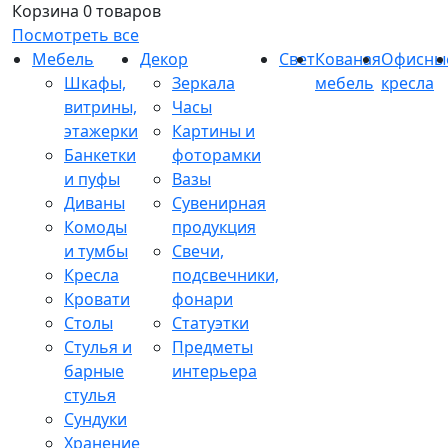
Корзина
0 товаров
Посмотреть все
Мебель
Декор
Свет
Кованая
Офисны
Шкафы,
Зеркала
мебель
кресла
витрины,
Часы
этажерки
Картины и
Банкетки
фоторамки
и пуфы
Вазы
Диваны
Сувенирная
Комоды
продукция
и тумбы
Свечи,
Кресла
подсвечники,
Кровати
фонари
Столы
Статуэтки
Стулья и
Предметы
барные
интерьера
стулья
Сундуки
Хранение