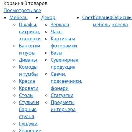
Корзина
0 товаров
Посмотреть все
Мебель
Декор
Свет
Кованая
Офисны
Шкафы,
Зеркала
мебель
кресла
витрины,
Часы
этажерки
Картины и
Банкетки
фоторамки
и пуфы
Вазы
Диваны
Сувенирная
Комоды
продукция
и тумбы
Свечи,
Кресла
подсвечники,
Кровати
фонари
Столы
Статуэтки
Стулья и
Предметы
барные
интерьера
стулья
Сундуки
Хранение