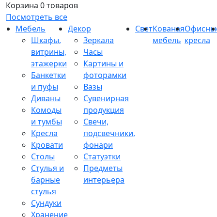
Корзина
0 товаров
Посмотреть все
Мебель
Декор
Свет
Кованая
Офисны
Шкафы,
Зеркала
мебель
кресла
витрины,
Часы
этажерки
Картины и
Банкетки
фоторамки
и пуфы
Вазы
Диваны
Сувенирная
Комоды
продукция
и тумбы
Свечи,
Кресла
подсвечники,
Кровати
фонари
Столы
Статуэтки
Стулья и
Предметы
барные
интерьера
стулья
Сундуки
Хранение