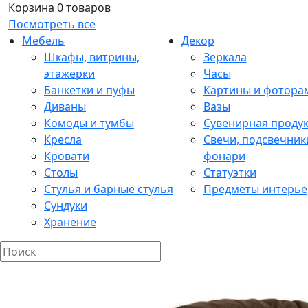
Корзина
0 товаров
Посмотреть все
Мебель
Декор
Шкафы, витрины,
Зеркала
этажерки
Часы
Банкетки и пуфы
Картины и фотора
Диваны
Вазы
Комоды и тумбы
Сувенирная проду
Кресла
Свечи, подсвечник
Кровати
фонари
Столы
Статуэтки
Стулья и барные стулья
Предметы интерье
Сундуки
Хранение