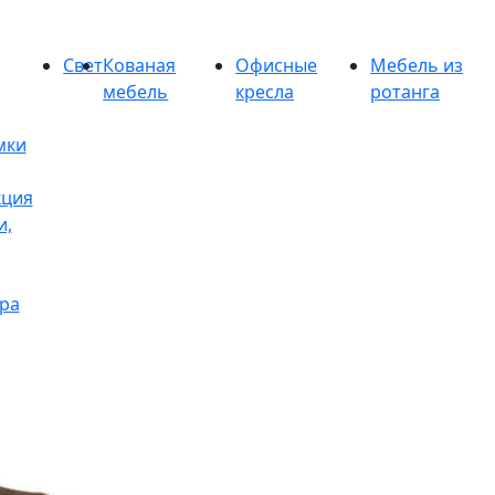
Свет
Кованая
Офисные
Мебель из
мебель
кресла
ротанга
мки
кция
и,
ра