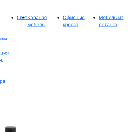
Свет
Кованая
Офисные
Мебель из
мебель
кресла
ротанга
мки
кция
и,
ра