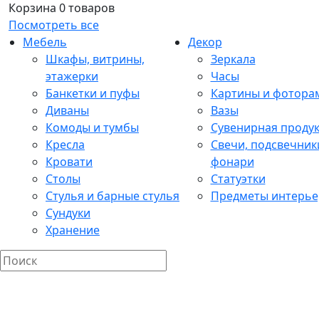
Корзина
0 товаров
Посмотреть все
Мебель
Декор
Шкафы, витрины,
Зеркала
этажерки
Часы
Банкетки и пуфы
Картины и фотора
Диваны
Вазы
Комоды и тумбы
Сувенирная проду
Кресла
Свечи, подсвечник
Кровати
фонари
Столы
Статуэтки
Стулья и барные стулья
Предметы интерье
Сундуки
Хранение