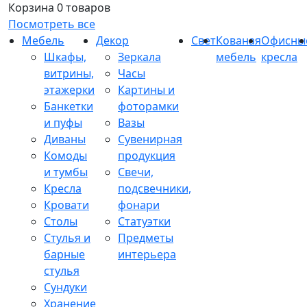
Корзина
0 товаров
Посмотреть все
Мебель
Декор
Свет
Кованая
Офисны
Шкафы,
Зеркала
мебель
кресла
витрины,
Часы
этажерки
Картины и
Банкетки
фоторамки
и пуфы
Вазы
Диваны
Сувенирная
Комоды
продукция
и тумбы
Свечи,
Кресла
подсвечники,
Кровати
фонари
Столы
Статуэтки
Стулья и
Предметы
барные
интерьера
стулья
Сундуки
Хранение