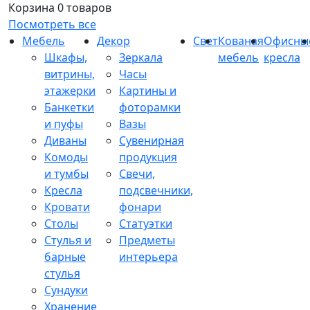
Корзина
0 товаров
Посмотреть все
Мебель
Декор
Свет
Кованая
Офисны
Шкафы,
Зеркала
мебель
кресла
витрины,
Часы
этажерки
Картины и
Банкетки
фоторамки
и пуфы
Вазы
Диваны
Сувенирная
Комоды
продукция
и тумбы
Свечи,
Кресла
подсвечники,
Кровати
фонари
Столы
Статуэтки
Стулья и
Предметы
барные
интерьера
стулья
Сундуки
Хранение