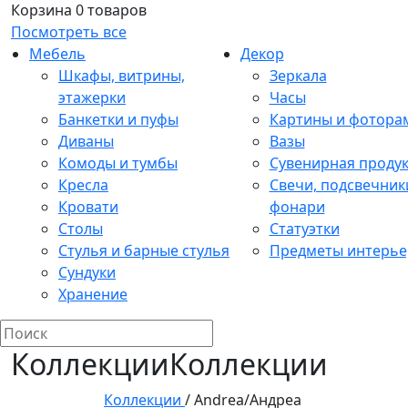
Корзина
0 товаров
Посмотреть все
Мебель
Декор
Шкафы, витрины,
Зеркала
этажерки
Часы
Банкетки и пуфы
Картины и фотора
Диваны
Вазы
Комоды и тумбы
Сувенирная проду
Кресла
Свечи, подсвечник
Кровати
фонари
Столы
Статуэтки
Стулья и барные стулья
Предметы интерье
Сундуки
Хранение
Коллекции
Коллекции
Коллекции
/
Andrea/Андреа