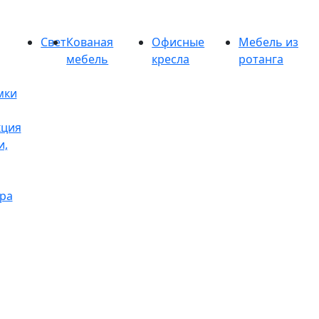
Свет
Кованая
Офисные
Мебель из
мебель
кресла
ротанга
мки
кция
и,
ра