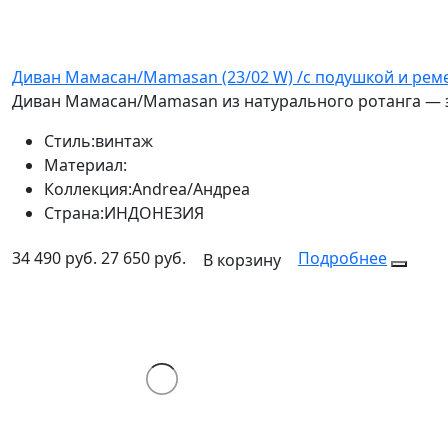
Диван Мамасан/Mamasan (23/02 W) /с подушкой и ремеш
Диван Мамасан/Mamasan из натурального ротанга — э
Стиль:
винтаж
Материал:
Коллекция:
Andrea/Андреа
Страна:
ИНДОНЕЗИЯ
34 490 руб.
27 650 руб.
Подробнее
В корзину