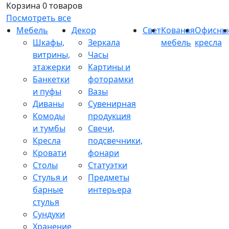
Корзина
0 товаров
Посмотреть все
Мебель
Декор
Свет
Кованая
Офисны
Шкафы,
Зеркала
мебель
кресла
витрины,
Часы
этажерки
Картины и
Банкетки
фоторамки
и пуфы
Вазы
Диваны
Сувенирная
Комоды
продукция
и тумбы
Свечи,
Кресла
подсвечники,
Кровати
фонари
Столы
Статуэтки
Стулья и
Предметы
барные
интерьера
стулья
Сундуки
Хранение