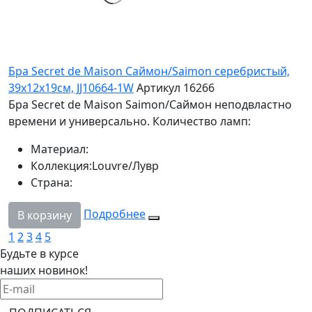
Бра Secret de Maison Саймон/Saimon серебристый,
39x12x19см, JJ10664-1W
Артикул 16266
Бра Secret de Maison Saimon/Саймон неподвластно
времени и универсально. Количество ламп:
Материал:
Коллекция:
Louvre/Лувр
Страна:
Подробнее
В корзину
1
2
3
4
5
Будьте в курсе
наших новинок!