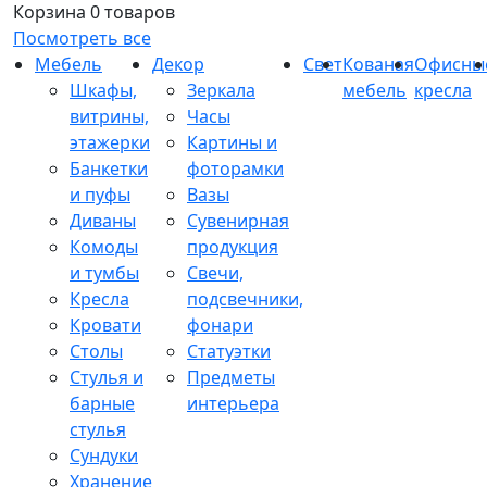
Корзина
0 товаров
Посмотреть все
Мебель
Декор
Свет
Кованая
Офисны
Шкафы,
Зеркала
мебель
кресла
витрины,
Часы
этажерки
Картины и
Банкетки
фоторамки
и пуфы
Вазы
Диваны
Сувенирная
Комоды
продукция
и тумбы
Свечи,
Кресла
подсвечники,
Кровати
фонари
Столы
Статуэтки
Стулья и
Предметы
барные
интерьера
стулья
Сундуки
Хранение