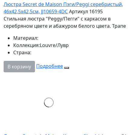
Люстра Secret de Maison Пэги/Peggi серебристый,
46х42,5х42,5см, JJ10659-4DC
Артикул 16195
Стильная люстра "Peggy/Пегги" с каркасом в
серебряном цвете и абажуром белого цвета. Трапе
Материал:
Коллекция:
Louvre/Лувр
Страна:
Подробнее
В корзину