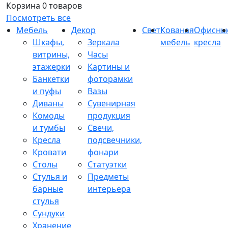
Корзина
0 товаров
Посмотреть все
Мебель
Декор
Свет
Кованая
Офисны
Шкафы,
Зеркала
мебель
кресла
витрины,
Часы
этажерки
Картины и
Банкетки
фоторамки
и пуфы
Вазы
Диваны
Сувенирная
Комоды
продукция
и тумбы
Свечи,
Кресла
подсвечники,
Кровати
фонари
Столы
Статуэтки
Стулья и
Предметы
барные
интерьера
стулья
Сундуки
Хранение