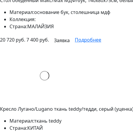
Стол обеденный Макс/Max МДФ/бук, 140х80х75см, белый
Материал:
основание бук, столешница мдф
Коллекция:
Страна:
МАЛАЙЗИЯ
20 720 руб.
7 400 руб.
Подробнее
Заявка
Кресло Лугано/Lugano ткань teddy/тедди, серый (уценка
Материал:
ткань teddy
Страна:
КИТАЙ