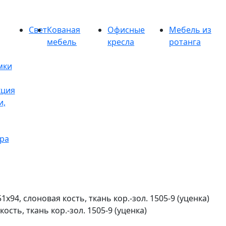
Свет
Кованая
Офисные
Мебель из
мебель
кресла
ротанга
мки
кция
и,
ра
51х94, слоновая кость, ткань кор.-зол. 1505-9 (уценка)
кость, ткань кор.-зол. 1505-9 (уценка)