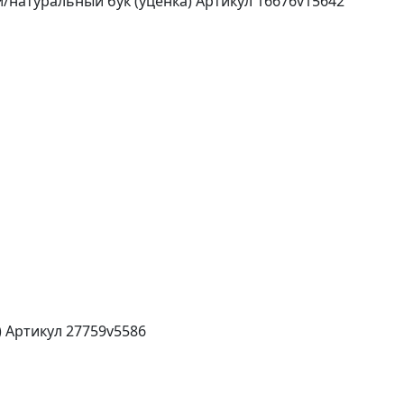
/натуральный бук (уценка)
Артикул 16676v15642
)
Артикул 27759v5586