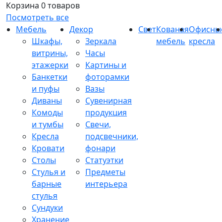
Корзина
0 товаров
Посмотреть все
Мебель
Декор
Свет
Кованая
Офисны
Шкафы,
Зеркала
мебель
кресла
витрины,
Часы
этажерки
Картины и
Банкетки
фоторамки
и пуфы
Вазы
Диваны
Сувенирная
Комоды
продукция
и тумбы
Свечи,
Кресла
подсвечники,
Кровати
фонари
Столы
Статуэтки
Стулья и
Предметы
барные
интерьера
стулья
Сундуки
Хранение