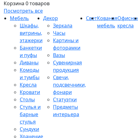
Корзина
0 товаров
Посмотреть все
Мебель
Декор
Свет
Кованая
Офисны
Шкафы,
Зеркала
мебель
кресла
витрины,
Часы
этажерки
Картины и
Банкетки
фоторамки
и пуфы
Вазы
Диваны
Сувенирная
Комоды
продукция
и тумбы
Свечи,
Кресла
подсвечники,
Кровати
фонари
Столы
Статуэтки
Стулья и
Предметы
барные
интерьера
стулья
Сундуки
Хранение