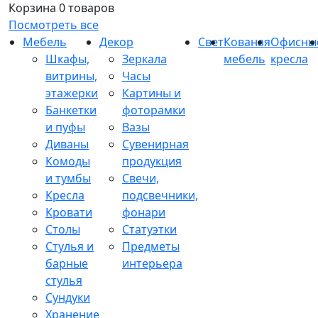
Корзина
0 товаров
Посмотреть все
Мебель
Декор
Свет
Кованая
Офисны
Шкафы,
Зеркала
мебель
кресла
витрины,
Часы
этажерки
Картины и
Банкетки
фоторамки
и пуфы
Вазы
Диваны
Сувенирная
Комоды
продукция
и тумбы
Свечи,
Кресла
подсвечники,
Кровати
фонари
Столы
Статуэтки
Стулья и
Предметы
барные
интерьера
стулья
Сундуки
Хранение