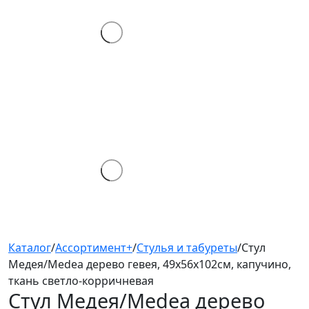
Каталог
/
Ассортимент+
/
Стулья и табуреты
/
Стул
Медея/Medea дерево гевея, 49х56х102см, капучино,
ткань светло-корричневая
Стул Медея/Medea
дерево