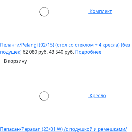
Комплект
Пеланги/Pelangi (02/15) (стол со стеклом + 4 кресла) [без
подушек]
62 080 руб.
43 540 руб.
Подробнее
В корзину
Кресло
Папасан/Papasan (23/01 W) /с подушкой и ремешками/