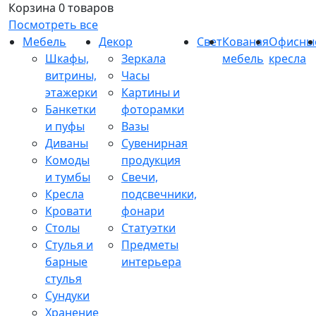
Корзина
0 товаров
Посмотреть все
Мебель
Декор
Свет
Кованая
Офисны
Шкафы,
Зеркала
мебель
кресла
витрины,
Часы
этажерки
Картины и
Банкетки
фоторамки
и пуфы
Вазы
Диваны
Сувенирная
Комоды
продукция
и тумбы
Свечи,
Кресла
подсвечники,
Кровати
фонари
Столы
Статуэтки
Стулья и
Предметы
барные
интерьера
стулья
Сундуки
Хранение