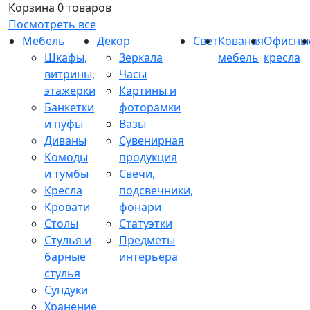
Корзина
0 товаров
Посмотреть все
Мебель
Декор
Свет
Кованая
Офисны
Шкафы,
Зеркала
мебель
кресла
витрины,
Часы
этажерки
Картины и
Банкетки
фоторамки
и пуфы
Вазы
Диваны
Сувенирная
Комоды
продукция
и тумбы
Свечи,
Кресла
подсвечники,
Кровати
фонари
Столы
Статуэтки
Стулья и
Предметы
барные
интерьера
стулья
Сундуки
Хранение