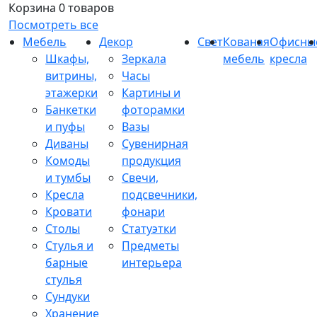
Корзина
0 товаров
Посмотреть все
Мебель
Декор
Свет
Кованая
Офисны
Шкафы,
Зеркала
мебель
кресла
витрины,
Часы
этажерки
Картины и
Банкетки
фоторамки
и пуфы
Вазы
Диваны
Сувенирная
Комоды
продукция
и тумбы
Свечи,
Кресла
подсвечники,
Кровати
фонари
Столы
Статуэтки
Стулья и
Предметы
барные
интерьера
стулья
Сундуки
Хранение