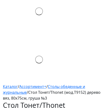
Каталог
/
Ассортимент+
/
Столы обеденные и
журнальные
/
Стол Тонет/Thonet (мод.T9152) дерево
вяз, 80х75см, груша №3
Стол Тонет/Thonet