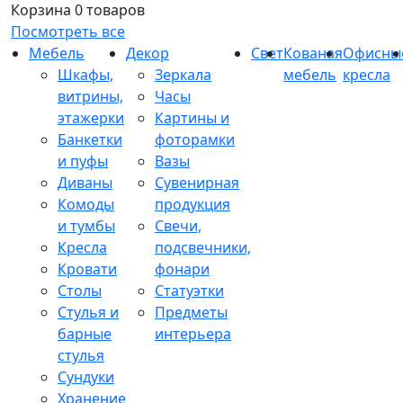
Корзина
0 товаров
Посмотреть все
Мебель
Декор
Свет
Кованая
Офисны
Шкафы,
Зеркала
мебель
кресла
витрины,
Часы
этажерки
Картины и
Банкетки
фоторамки
и пуфы
Вазы
Диваны
Сувенирная
Комоды
продукция
и тумбы
Свечи,
Кресла
подсвечники,
Кровати
фонари
Столы
Статуэтки
Стулья и
Предметы
барные
интерьера
стулья
Сундуки
Хранение