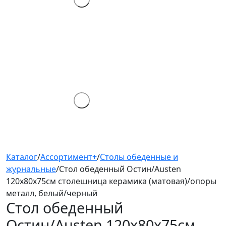
Каталог
/
Ассортимент+
/
Столы обеденные и
журнальные
/
Стол обеденный Остин/Austen
120х80х75см столешница керамика (матовая)/опоры
металл, белый/черный
Стол обеденный
Остин/Austen 120х80х75см