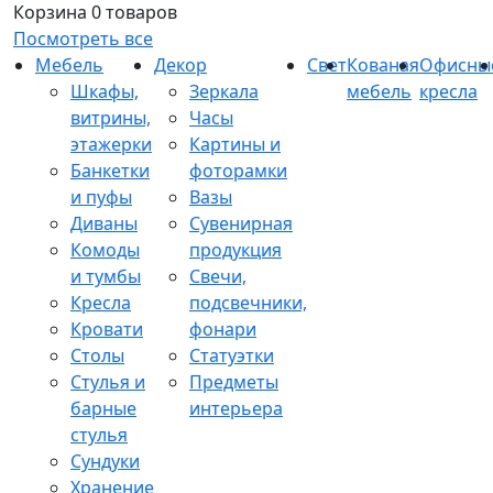
Корзина
0 товаров
Посмотреть все
Мебель
Декор
Свет
Кованая
Офисны
Шкафы,
Зеркала
мебель
кресла
витрины,
Часы
этажерки
Картины и
Банкетки
фоторамки
и пуфы
Вазы
Диваны
Сувенирная
Комоды
продукция
и тумбы
Свечи,
Кресла
подсвечники,
Кровати
фонари
Столы
Статуэтки
Стулья и
Предметы
барные
интерьера
стулья
Сундуки
Хранение