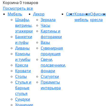
Корзина
0 товаров
Посмотреть все
Мебель
Декор
Свет
Кованая
Офисны
Шкафы,
Зеркала
мебель
кресла
витрины,
Часы
этажерки
Картины и
Банкетки
фоторамки
и пуфы
Вазы
Диваны
Сувенирная
Комоды
продукция
и тумбы
Свечи,
Кресла
подсвечники,
Кровати
фонари
Столы
Статуэтки
Стулья и
Предметы
барные
интерьера
стулья
Сундуки
Хранение