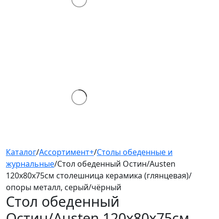
Каталог
/
Ассортимент+
/
Столы обеденные и
журнальные
/
Стол обеденный Остин/Austen
120х80х75см столешница керамика (глянцевая)/
опоры металл, серый/чёрный
Стол обеденный
Остин/Austen 120х80х75см