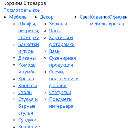
Корзина
0 товаров
Посмотреть все
Мебель
Декор
Свет
Кованая
Офисны
Шкафы,
Зеркала
мебель
кресла
витрины,
Часы
этажерки
Картины и
Банкетки
фоторамки
и пуфы
Вазы
Диваны
Сувенирная
Комоды
продукция
и тумбы
Свечи,
Кресла
подсвечники,
Кровати
фонари
Столы
Статуэтки
Стулья и
Предметы
барные
интерьера
стулья
Сундуки
Хранение