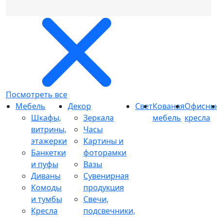
Посмотреть все
Мебель
Декор
Свет
Кованая
Офисны
Шкафы,
Зеркала
мебель
кресла
витрины,
Часы
этажерки
Картины и
Банкетки
фоторамки
и пуфы
Вазы
Диваны
Сувенирная
Комоды
продукция
и тумбы
Свечи,
Кресла
подсвечники,