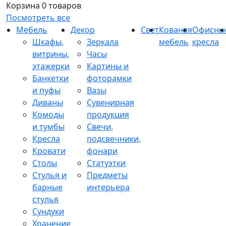
Корзина
0 товаров
Посмотреть все
Мебель
Декор
Свет
Кованая
Офисны
Шкафы,
Зеркала
мебель
кресла
витрины,
Часы
этажерки
Картины и
Банкетки
фоторамки
и пуфы
Вазы
Диваны
Сувенирная
Комоды
продукция
и тумбы
Свечи,
Кресла
подсвечники,
Кровати
фонари
Столы
Статуэтки
Стулья и
Предметы
барные
интерьера
стулья
Сундуки
Хранение