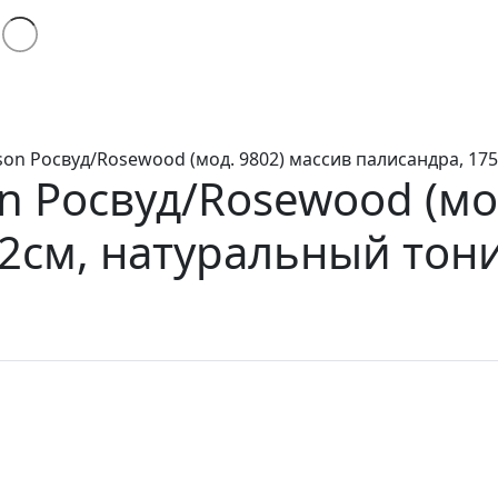
ison Росвуд/Rosewood (мод. 9802) массив палисандра, 1
on Росвуд/Rosewood (мо
72см, натуральный то