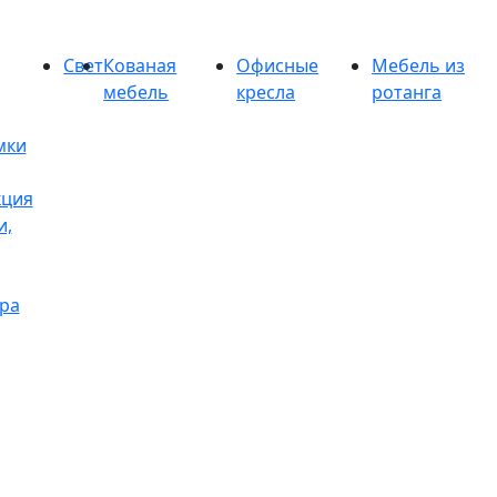
Свет
Кованая
Офисные
Мебель из
мебель
кресла
ротанга
мки
кция
и,
ра