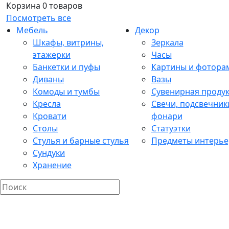
Корзина
0 товаров
Посмотреть все
Мебель
Декор
Шкафы, витрины,
Зеркала
этажерки
Часы
Банкетки и пуфы
Картины и фотора
Диваны
Вазы
Комоды и тумбы
Сувенирная проду
Кресла
Свечи, подсвечник
Кровати
фонари
Столы
Статуэтки
Стулья и барные стулья
Предметы интерье
Сундуки
Хранение