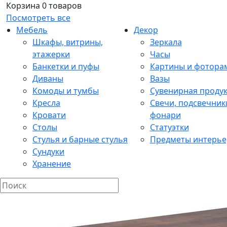
Корзина
0 товаров
Посмотреть все
Мебель
Декор
Шкафы, витрины,
Зеркала
этажерки
Часы
Банкетки и пуфы
Картины и фотора
Диваны
Вазы
Комоды и тумбы
Сувенирная проду
Кресла
Свечи, подсвечник
Кровати
фонари
Столы
Статуэтки
Стулья и барные стулья
Предметы интерье
Сундуки
Хранение