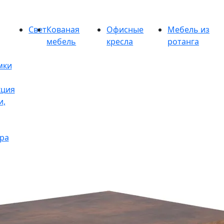
Свет
Кованая
Офисные
Мебель из
мебель
кресла
ротанга
мки
кция
и,
ра