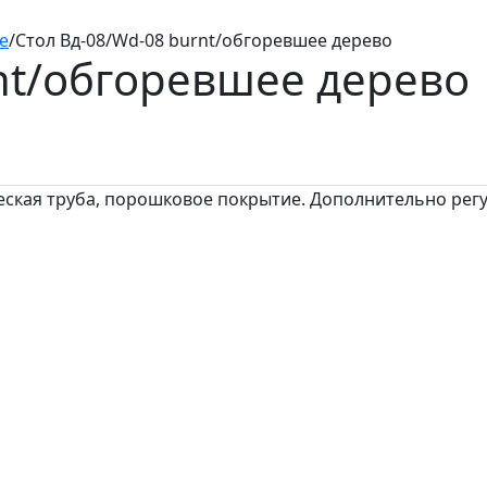
е
/
Стол Вд-08/Wd-08 burnt/обгоревшее дерево
nt/обгоревшее дерево
еская труба, порошковое покрытие. Дополнительно рег