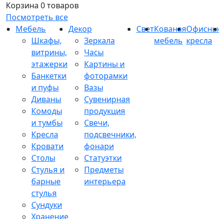
Корзина
0 товаров
Посмотреть все
Мебель
Декор
Свет
Кованая
Офисны
Шкафы,
Зеркала
мебель
кресла
витрины,
Часы
этажерки
Картины и
Банкетки
фоторамки
и пуфы
Вазы
Диваны
Сувенирная
Комоды
продукция
и тумбы
Свечи,
Кресла
подсвечники,
Кровати
фонари
Столы
Статуэтки
Стулья и
Предметы
барные
интерьера
стулья
Сундуки
Хранение