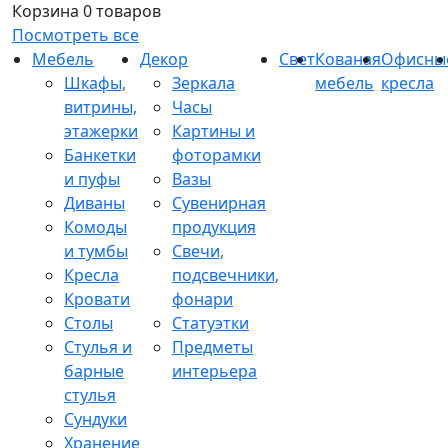
Корзина
0 товаров
Посмотреть все
Мебель
Декор
Свет
Кованая
Офисны
Шкафы,
Зеркала
мебель
кресла
витрины,
Часы
этажерки
Картины и
Банкетки
фоторамки
и пуфы
Вазы
Диваны
Сувенирная
Комоды
продукция
и тумбы
Свечи,
Кресла
подсвечники,
Кровати
фонари
Столы
Статуэтки
Стулья и
Предметы
барные
интерьера
стулья
Сундуки
Хранение