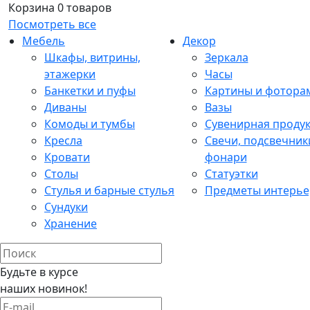
Корзина
0 товаров
Посмотреть все
Мебель
Декор
Шкафы, витрины,
Зеркала
этажерки
Часы
Банкетки и пуфы
Картины и фотора
Диваны
Вазы
Комоды и тумбы
Сувенирная проду
Кресла
Свечи, подсвечник
Кровати
фонари
Столы
Статуэтки
Стулья и барные стулья
Предметы интерье
Сундуки
Хранение
Будьте в курсе
наших новинок!