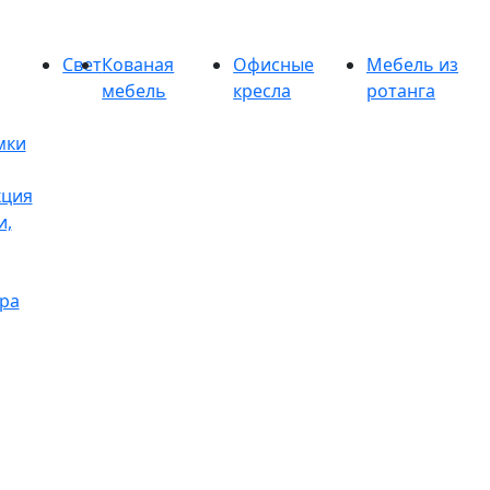
Свет
Кованая
Офисные
Мебель из
мебель
кресла
ротанга
мки
кция
и,
ра