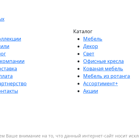
ых
Каталог
оллекции
Мебель
тили
Декор
лог
Свет
 компании
Офисные кресла
оставка
Кованая мебель
плата
Мебель из ротанга
артнерство
Ассортимент+
онтакты
Акции
м Ваше внимание на то, что данный интернет-сайт носит ис