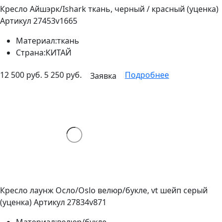
Кресло Айшэрк/Ishark ткань, черный / красный (уценка)
Артикул 27453v1665
Материал:
ткань
Страна:
КИТАЙ
12 500 руб.
5 250 руб.
Подробнее
Заявка
Кресло лаунж Осло/Oslo велюр/букле, vt шейп серый
(уценка)
Артикул 27834v871
Материал:
велюр/букле