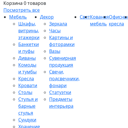
Корзина
0 товаров
Посмотреть все
Мебель
Декор
Свет
Кованая
Офисны
Шкафы,
Зеркала
мебель
кресла
витрины,
Часы
этажерки
Картины и
Банкетки
фоторамки
и пуфы
Вазы
Диваны
Сувенирная
Комоды
продукция
и тумбы
Свечи,
Кресла
подсвечники,
Кровати
фонари
Столы
Статуэтки
Стулья и
Предметы
барные
интерьера
стулья
Сундуки
Хранение