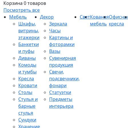
Корзина
0 товаров
Посмотреть все
Мебель
Декор
Свет
Кованая
Офисны
Шкафы,
Зеркала
мебель
кресла
витрины,
Часы
этажерки
Картины и
Банкетки
фоторамки
и пуфы
Вазы
Диваны
Сувенирная
Комоды
продукция
и тумбы
Свечи,
Кресла
подсвечники,
Кровати
фонари
Столы
Статуэтки
Стулья и
Предметы
барные
интерьера
стулья
Сундуки
Хранение