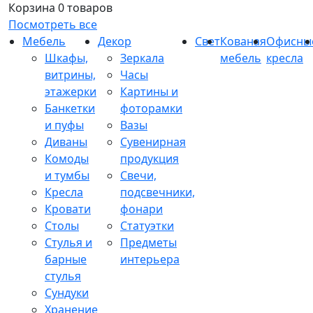
Корзина
0 товаров
Посмотреть все
Мебель
Декор
Свет
Кованая
Офисны
Шкафы,
Зеркала
мебель
кресла
витрины,
Часы
этажерки
Картины и
Банкетки
фоторамки
и пуфы
Вазы
Диваны
Сувенирная
Комоды
продукция
и тумбы
Свечи,
Кресла
подсвечники,
Кровати
фонари
Столы
Статуэтки
Стулья и
Предметы
барные
интерьера
стулья
Сундуки
Хранение