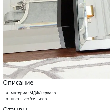
Описание
материал
МДФ/зеркало
цвет
silver/сильвер
Отзывы