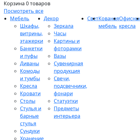
Корзина
0 товаров
Посмотреть все
Мебель
Декор
Свет
Кованая
Офисны
Шкафы,
Зеркала
мебель
кресла
витрины,
Часы
этажерки
Картины и
Банкетки
фоторамки
и пуфы
Вазы
Диваны
Сувенирная
Комоды
продукция
и тумбы
Свечи,
Кресла
подсвечники,
Кровати
фонари
Столы
Статуэтки
Стулья и
Предметы
барные
интерьера
стулья
Сундуки
Хранение