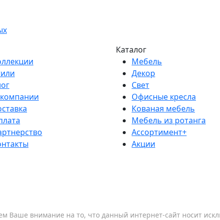
ых
Каталог
оллекции
Мебель
тили
Декор
лог
Свет
 компании
Офисные кресла
оставка
Кованая мебель
плата
Мебель из ротанга
артнерство
Ассортимент+
онтакты
Акции
м Ваше внимание на то, что данный интернет-сайт носит ис