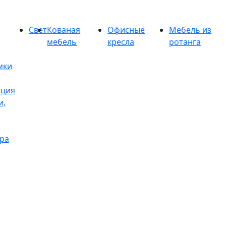
Свет
Кованая
Офисные
Мебель из
мебель
кресла
ротанга
мки
кция
и,
ра