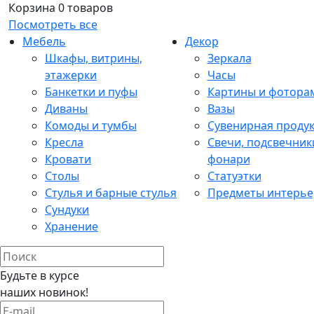
Корзина
0 товаров
Посмотреть все
Мебель
Декор
Шкафы, витрины,
Зеркала
этажерки
Часы
Банкетки и пуфы
Картины и фотора
Диваны
Вазы
Комоды и тумбы
Сувенирная проду
Кресла
Свечи, подсвечник
Кровати
фонари
Столы
Статуэтки
Стулья и барные стулья
Предметы интерье
Сундуки
Хранение
Будьте в курсе
наших новинок!