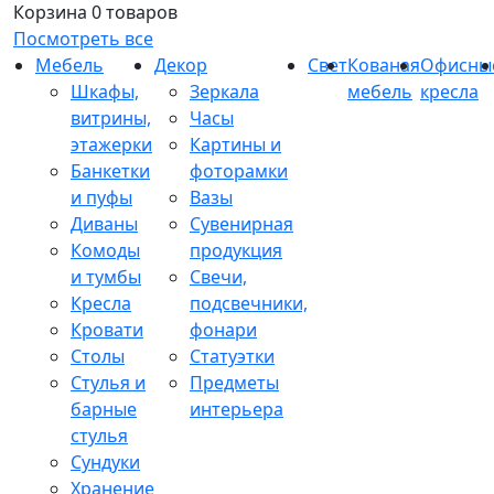
Корзина
0 товаров
Посмотреть все
Мебель
Декор
Свет
Кованая
Офисны
Шкафы,
Зеркала
мебель
кресла
витрины,
Часы
этажерки
Картины и
Банкетки
фоторамки
и пуфы
Вазы
Диваны
Сувенирная
Комоды
продукция
и тумбы
Свечи,
Кресла
подсвечники,
Кровати
фонари
Столы
Статуэтки
Стулья и
Предметы
барные
интерьера
стулья
Сундуки
Хранение