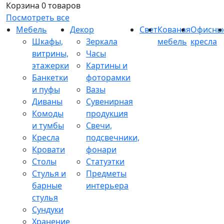
Корзина
0 товаров
Посмотреть все
Мебель
Декор
Свет
Кованая
Офисны
Шкафы,
Зеркала
мебель
кресла
витрины,
Часы
этажерки
Картины и
Банкетки
фоторамки
и пуфы
Вазы
Диваны
Сувенирная
Комоды
продукция
и тумбы
Свечи,
Кресла
подсвечники,
Кровати
фонари
Столы
Статуэтки
Стулья и
Предметы
барные
интерьера
стулья
Сундуки
Хранение