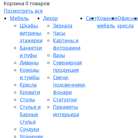
Корзина
0 товаров
Посмотреть все
Мебель
Декор
Свет
Кованая
Офисны
Шкафы,
Зеркала
мебель
кресла
витрины,
Часы
этажерки
Картины и
Банкетки
фоторамки
и пуфы
Вазы
Диваны
Сувенирная
Комоды
продукция
и тумбы
Свечи,
Кресла
подсвечники,
Кровати
фонари
Столы
Статуэтки
Стулья и
Предметы
барные
интерьера
стулья
Сундуки
Хранение