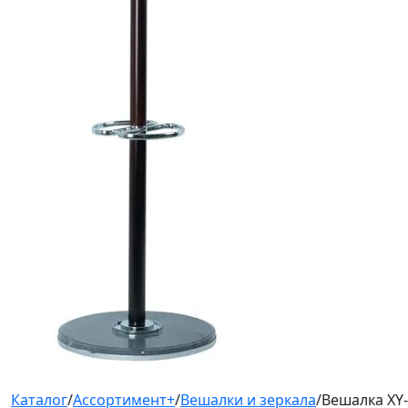
Каталог
/
Ассортимент+
/
Вешалки и зеркала
/
Вешалка XY-