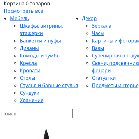
Корзина
0 товаров
Посмотреть все
Мебель
Декор
Шкафы, витрины,
Зеркала
этажерки
Часы
Банкетки и пуфы
Картины и фотора
Диваны
Вазы
Комоды и тумбы
Сувенирная проду
Кресла
Свечи, подсвечник
Кровати
фонари
Столы
Статуэтки
Стулья и барные стулья
Предметы интерье
Сундуки
Хранение