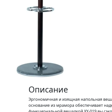
Описание
Эргономичная и изящная напольная веша
основание из мрамора обеспечивает наде
функциональной вешалкой XY-019 вы сэко