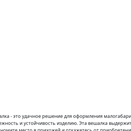
лка - это удачное решение для оформления малогабар
жность и устойчивость изделию. Эта вешалка выдержит
номите место в прихожей и откажетесь от приобретени