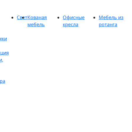
Свет
Кованая
Офисные
Мебель из
мебель
кресла
ротанга
мки
кция
и,
ра