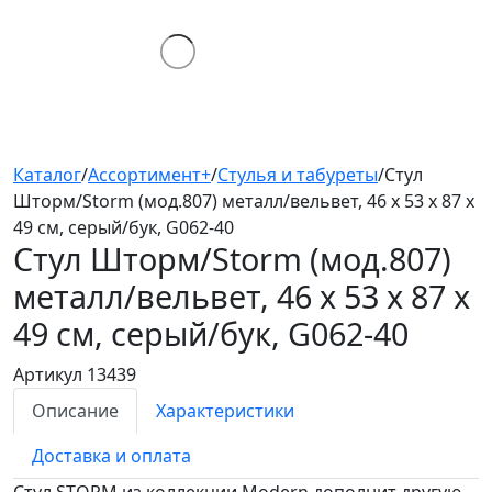
Каталог
/
Ассортимент+
/
Стулья и табуреты
/
Стул
Шторм/Storm (мод.807) металл/вельвет, 46 х 53 х 87 х
49 см, серый/бук, G062-40
Стул Шторм/Storm (мод.807)
металл/вельвет, 46 х 53 х 87 х
49 см, серый/бук, G062-40
Артикул 13439
Описание
Характеристики
Доставка и оплата
Стул STORM из коллекции Modern дополнит другую