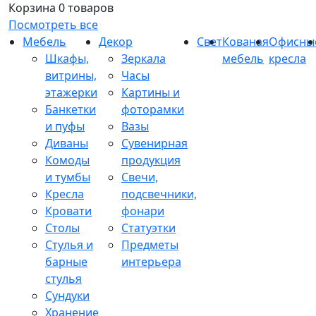
Корзина
0 товаров
Посмотреть все
Мебель
Декор
Свет
Кованая
Офисны
Шкафы,
Зеркала
мебель
кресла
витрины,
Часы
этажерки
Картины и
Банкетки
фоторамки
и пуфы
Вазы
Диваны
Сувенирная
Комоды
продукция
и тумбы
Свечи,
Кресла
подсвечники,
Кровати
фонари
Столы
Статуэтки
Стулья и
Предметы
барные
интерьера
стулья
Сундуки
Хранение