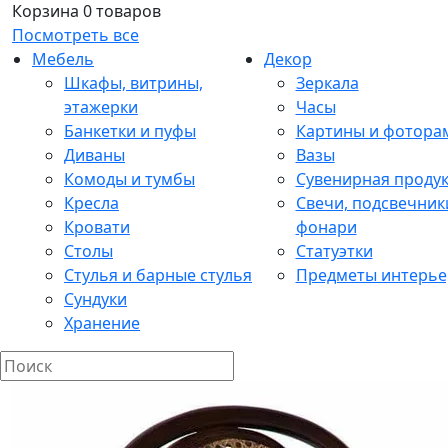
Корзина
0 товаров
Посмотреть все
Мебель
Декор
Шкафы, витрины,
Зеркала
этажерки
Часы
Банкетки и пуфы
Картины и фотора
Диваны
Вазы
Комоды и тумбы
Сувенирная проду
Кресла
Свечи, подсвечник
Кровати
фонари
Столы
Статуэтки
Стулья и барные стулья
Предметы интерье
Сундуки
Хранение