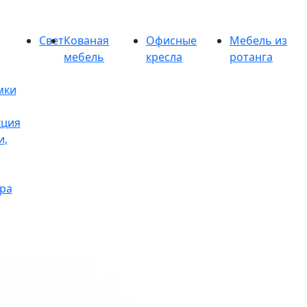
Свет
Кованая
Офисные
Мебель из
мебель
кресла
ротанга
мки
кция
и,
ра