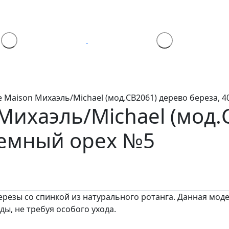
de Maison Михаэль/Michael (мод.CB2061) дерево береза, 
 Михаэль/Michael (мод
темный орех №5
ерезы со спинкой из натурального ротанга. Данная моде
ы, не требуя особого ухода.