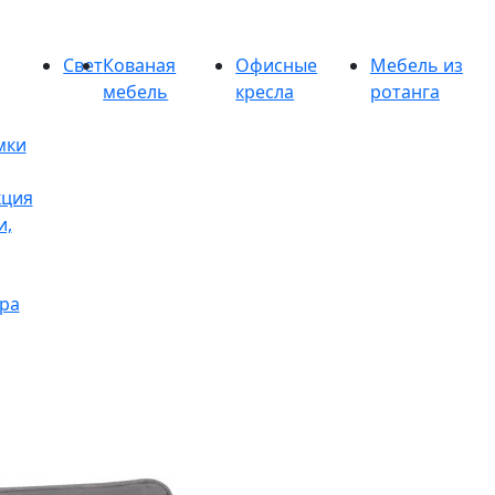
Свет
Кованая
Офисные
Мебель из
мебель
кресла
ротанга
мки
кция
и,
ра