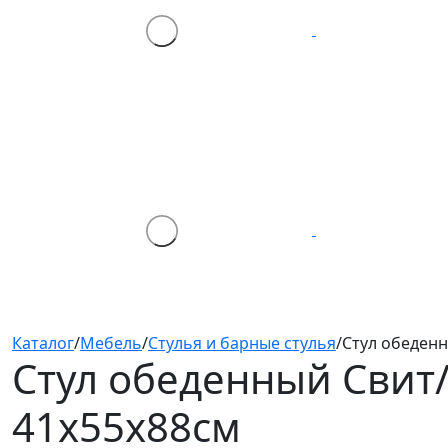
Каталог
/
Мебель
/
Стулья и барные стулья
/
Стул обеденн
Стул обеденный Свит
41х55х88см