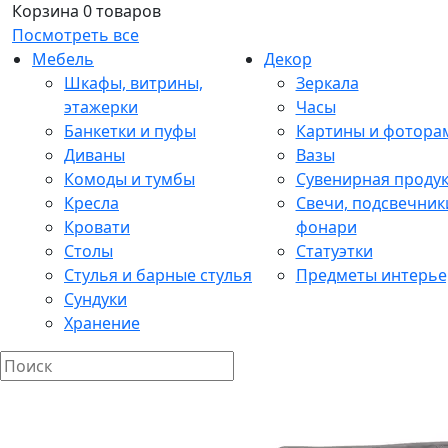
Корзина
0 товаров
Посмотреть все
Мебель
Декор
Шкафы, витрины,
Зеркала
этажерки
Часы
Банкетки и пуфы
Картины и фотора
Диваны
Вазы
Комоды и тумбы
Сувенирная проду
Кресла
Свечи, подсвечник
Кровати
фонари
Столы
Статуэтки
Стулья и барные стулья
Предметы интерье
Сундуки
Хранение