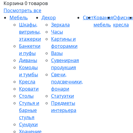
Корзина
0 товаров
Посмотреть все
Мебель
Декор
Свет
Кованая
Офисны
Шкафы,
Зеркала
мебель
кресла
витрины,
Часы
этажерки
Картины и
Банкетки
фоторамки
и пуфы
Вазы
Диваны
Сувенирная
Комоды
продукция
и тумбы
Свечи,
Кресла
подсвечники,
Кровати
фонари
Столы
Статуэтки
Стулья и
Предметы
барные
интерьера
стулья
Сундуки
Хранение