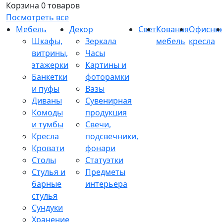
Корзина
0 товаров
Посмотреть все
Мебель
Декор
Свет
Кованая
Офисны
Шкафы,
Зеркала
мебель
кресла
витрины,
Часы
этажерки
Картины и
Банкетки
фоторамки
и пуфы
Вазы
Диваны
Сувенирная
Комоды
продукция
и тумбы
Свечи,
Кресла
подсвечники,
Кровати
фонари
Столы
Статуэтки
Стулья и
Предметы
барные
интерьера
стулья
Сундуки
Хранение