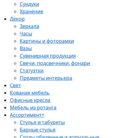
Сундуки
Хранение
Декор
Зеркала
Часы
Картины и фоторамки
Вазы
Сувенирная продукция
Свечи, подсвечники, фонари
Статуэтки
Предметы интерьера
Свет
Кованая мебель
Офисные кресла
Мебель из ротанга
Ассортимент+
Стулья и табуреты
Барные стулья
Столы обеденные и журнальные