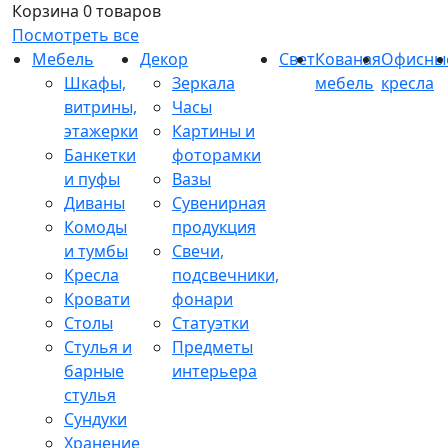
Корзина
0 товаров
Посмотреть все
Мебель
Декор
Свет
Кованая
Офисны
Шкафы,
Зеркала
мебель
кресла
витрины,
Часы
этажерки
Картины и
Банкетки
фоторамки
и пуфы
Вазы
Диваны
Сувенирная
Комоды
продукция
и тумбы
Свечи,
Кресла
подсвечники,
Кровати
фонари
Столы
Статуэтки
Стулья и
Предметы
барные
интерьера
стулья
Сундуки
Хранение